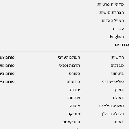
מדיניות פרטיות
הצהרת נגישות
המייל האדום
עברית
English
מדורים
חדשות
העולם הערבי
פורום צע
מבזקים
תרבות ופנאי
פורום נשו
ביטחוני
ספורט
פורום בי
פוליטי-מדיני
פורומים
פורום בי
בארץ
יהדות
בעולם
צרכנות
משפט ופלילים
אופנה
כלכלה ונדל"ן
מוסיקה
דעות
פיוטקאסט