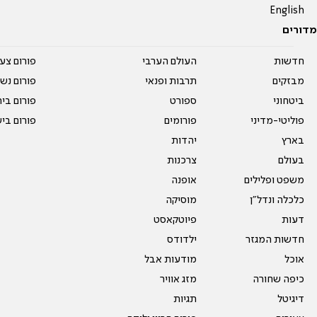
English
מדורים
חדשות
העולם הערבי
פורום צע
מבזקים
תרבות ופנאי
פורום נשו
ביטחוני
ספורט
פורום בי
פוליטי-מדיני
פורומים
פורום בי
בארץ
יהדות
בעולם
צרכנות
משפט ופלילים
אופנה
כלכלה ונדל"ן
מוסיקה
דעות
פיוטקאסט
חדשות המגזר
ילדודס
אוכל
מודעות אבל
כיפה שחורה
מזג אוויר
דיגיטל
תגיות