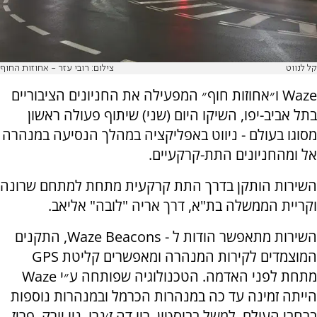
קל לנווט
צילום: רובי עזר - אחוזות החוף
Waze ו״אחוזות חוף״ המפעילה את החניונים הציבוריים
בתל אביב-יפו, השיקו היום (שני) שיתוף פעולה ראשון
מסוגו בעולם - ניווט באפליקציה במהלך הנסיעה במנהרה
אל ומהחניונים התת-קרקעיים.
השירות הותקן בדרך התת קרקעית מתחת למתחם שרונה
וקריית הממשלה בת"א, דרך אריה "לובה" אליאב.
השירות מתאפשר הודות ל - Waze Beacons, התקנים
המוצמדים לקירות המנהרה ומאפשרים קליטת GPS
מתחת לפני האדמה. הטכנולוגיה שפותחה ע״י Waze
הייתה זמינה עד כה במנהרות הכרמל ובמנהרות נוספות
ברחבי העולם, למשל בבוסטון, ריו דה ז׳נרו, ניו יורק, פריז