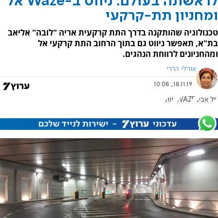
לראשונה בעולם: ניווט ב-Waze אל
ומחניון תת-קרקעי
טכנולוגיה שהותקנה בדרך התת קרקעית אריה "לובה" אליאב
בת"א, תאפשר ניווט גם בתוך הרחוב התת קרקעי אל
ומהחניונים לרווחת הנהגים.
אורלי הררי
18.11.19, 10:08
תל אביב
WAZE
ניווט