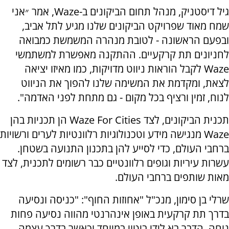
גיל דיסטניק, מנהל תחום הביקונים ב-Waze, אמר ״אני
שמח מאוד שפרויקט הביקונים שלנו מגיע לתל אביב,
ובפעם הראשונה - לטובת מנהרה המשמשת כמבואה
לחניונים תת קרקעיים. ההתקנה מאפשרת למשתמשי
Waze לקבל הוראות ניווט מדויקות, כמו מאיזו יציאה
לצאת, ומקדמת את המשימה שלנו להפוך את הניווט
לנוח, זמין ורציף בכל מקום - גם מתחת לפני האדמה".
תכנית הביקונים, לצד Waze For Cities הן תכניות בהן
Waze מנגישה מידע וטכנולוגיות רלוונטיות לערים ורשויות
ברחבי העולם, כדי לסייע להן בתכנון התנועה בשטחן.
עשרות עיריות וגופים רלוונטיים כבר רשומים לתכנית, לצד
מאות שותפים ברחבי העולם.
שרלי בן סימון, מנכ"ל "אחוזות החוף": "כניסה ונסיעה
בדרך תת קרקעית באופן אינהרנטי מהווה נסיעה פחות
נוחה. הדבר בא לידי ביטוי במיוחד וכאשר בדרך עצמה