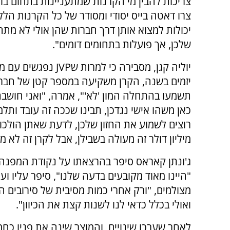
צריכות להבין מי הקרנות שמתעניינות בתחום בו 
צרו דאטה בייס יסודי ומסודר של כל הקרנות הללו
יכולות למצוא אותן דרך חברות שהן אולי לא מתח
שלכן, אך פועלות בתחומים דומים".
יוליה קגן, מסבירה כי למרות ש
JVP
נפגשים עם מ
יזמים בשנה, הקרן משקיעה במספר קטן של חברו
תשמעו בהתחלה המון 'לא'", אמרה, "ואני חושבת
כאן משהו אישי נגדכן, תבינו שככה זה עובד ותלמ
מיליון דולר זה מעולה בשבילן, אבל לקרן זה לא מ
"היינו מאוד מקובעים בדעה שלנו", סיפר עליו ו
מצולמים, "ורק אחרי כמות מסיבית של סירובים ה
ואולי בכלל כדאי לנו לשנות קצת את הכיוון".
לאחר שערכו שינויים, והמוצר שינה את פניו 