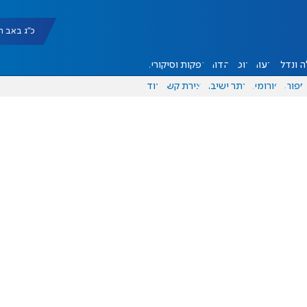
כ"ג באב תשפ"ו |
 ונדל"ן
דעות
אוכל
יהדות
הפקות וסיקורים
ספורט
פורומים
אתר ישיבה
יצירת קשר
עוד