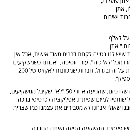
אתן פועלות,
, אתן
רות ישירות
על לאלף
ת." אתן
 שיש לנו נטייה לקחת דברים מאוד אישית, אבל אין
דו מכל 'לא' כזה". עוד הוסיפה, "אנחנו כשמשקיעים
רוצים לשמוע את החזון שלכן, לדעת שאתן הולכות על זה ובגדול, חברות שמכוונות לאקזיט של 200
ספיק".
ג'ונתן קאראס סיפר בהרצאתו על נקודת המפנה שלו כיזם, שהגיעה אחרי 50 "לא" שקיבל ממשקיעים,
על שותפיו למיזם שפיתח, אפליקציה לכרטיסי ברכה
בנו שאולי אנחנו לא מסבירים את עצמנו כמו שצריך,
כחמש פעמים, ההשקעה הגיעה ואיתה ההבנה