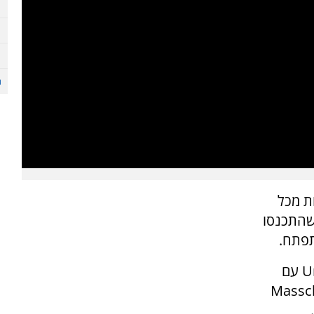
ת מכל
 שהתכנסו
תפתח.
U
עם
Massc
.