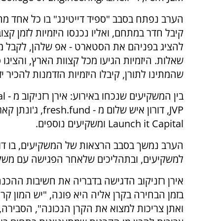
הערב נפתח בסבב "ספיד דייטינג" בו כל אחד מ
קיבל חדר במתחם, ואליו נכנסו היזמיות לזמן קצוב,
להציג בפניהם את הסטארט - אפ שלהן, לקבל מ
שאלות. היזמיות הגיעו מכל קצוות הארץ, והציגו
שהמתינו לתורן, קיבלו היזמיות הזדמנות להכיר י
בין המשקיעים שנכחו באירוע: אירן רזניקוב מ -
al
JVP
, דורון איש שלום מ -
fresh.fund
, ג'ונתן קא
Launch it Capital
ומשקיעים נוספים.
הערב נמשך בסבב הרצאות של המשקיעים, בו דוב
למשקיעים, ובתהליכים שלאחר הפגישה עם משק
אירן רזניקוב הדגישה בדבריה את חשיבות ההכנ
בזמן הבחירה בקרן אליה היא פונה, "יש המון קר
ואתן צריכות למצוא את הקרן הנכונה", הסבירה,