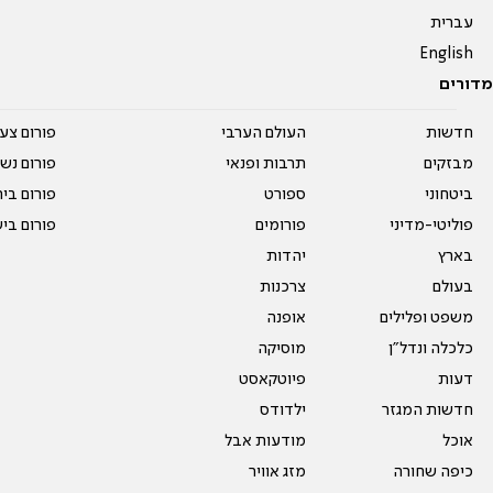
עברית
English
מדורים
חדשות
העולם הערבי
פורום צע
מבזקים
תרבות ופנאי
פורום נשו
ביטחוני
ספורט
פורום בי
פוליטי-מדיני
פורומים
פורום בי
בארץ
יהדות
בעולם
צרכנות
משפט ופלילים
אופנה
כלכלה ונדל"ן
מוסיקה
דעות
פיוטקאסט
חדשות המגזר
ילדודס
אוכל
מודעות אבל
כיפה שחורה
מזג אוויר