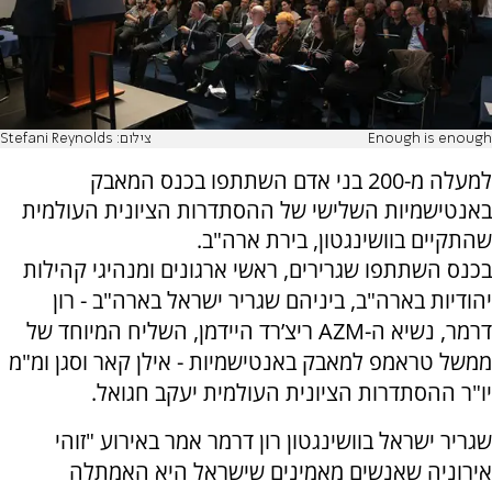
Enough is enough
צילום: Stefani Reynolds
למעלה מ-200 בני אדם השתתפו בכנס המאבק
באנטישמיות השלישי של ההסתדרות הציונית העולמית
שהתקיים בוושינגטון, בירת ארה"ב.
בכנס השתתפו שגרירים, ראשי ארגונים ומנהיגי קהילות
יהודיות בארה"ב, ביניהם שגריר ישראל בארה"ב - רון
דרמר, נשיא ה-AZM ריצ’רד היידמן, השליח המיוחד של
ממשל טראמפ למאבק באנטישמיות - אילן קאר וסגן ומ"מ
יו"ר ההסתדרות הציונית העולמית יעקב חגואל.
שגריר ישראל בוושינגטון רון דרמר אמר באירוע "זוהי
אירוניה שאנשים מאמינים שישראל היא האמתלה