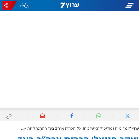
+
-
ערוץ 7
מדיניות ופוליטיקה
יעקב חגואל: הכרזת ארה"ב בעד ההתנחלויות - מכה ניצחת לתנועת ה-BDS