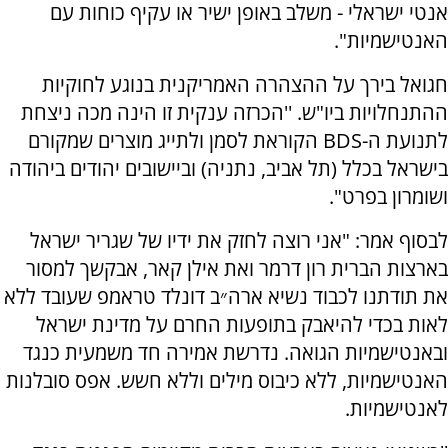
אנטי ישראלי - משלב באופן ישיר או עקיף כוחות עם
האנטישמיות".
חגואל בירך על ההצהרה האמריקנית בנוגע לחוקיות
ההתנחלויות ביו"ש. ''הכרזה ענקית זו הינה מכה ניצחת
לתנועת ה-BDS הקוראת לסמן ולתייג מוצרים שמקורם
בישראל בכלל (תל אביב, נתניה) וביישובים יהודים ביהודה
ושומרון בפרט".
לבסוף אמר: "אני רוצה לחזק את ידיו של שגריר ישראל
בארצות הברית רון דרמר ואת אילן קאר, אבקשך למסור
את תודתנו לכבוד נשיא ארה״ב דונלד טראמפ שעובד ללא
לאות בכדי להיאבק בתופעות החרם על מדינת ישראל
ובאנטישמיות הגואה. נדרשת אמירה חד משמעית כנגד
האנטישמיות, ללא כיבוס מילים וללא חשש. אפס סובלנות
לאנטישמיות.