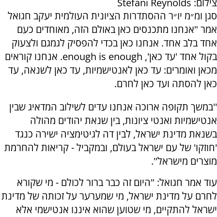
צילום: Stefani Reynolds
סגן ומ״מ יו״ר ההסתדרות הציונית העולמית יעקב חגואל
אמר "אנחנו מתכנסים כאן באולם הזה, ‏מאוחדים כעם
אחד בלב אחד. אנחנו כאן בכדי להפסיק לגמגם ולצעוק
בקול אחד 'עד כאן', enough is enough. אנחנו קוראים
מכאן ואומרים: עד כאן לאנטישמיות, עד כאן לשנאה, עד
כאן להסתה ועד כאן לחרם.
''במשך תקופה ארוכה אנחנו עדים לשילוב המדאיג שבין
אנטישמיות ואנטי ציונות, בין שנאת יהודים מהולה
בשנאת מדינת ישראל, לבין דה לגיטימציה ישירה כנגד
'חוזקו' של עם ישראל בעולם, ובמקביל - קריאות להחרמת
מוצרים מישראל".
עוד אמר חגואל: "היום זה כבר ברור לכולם - מי שקורא
לחרם על מדינת ישראל, מי שמערער על זכותה של מדינת
ישראל להתקיים, מי שטוען שהוא איננו אנטישמי אלא