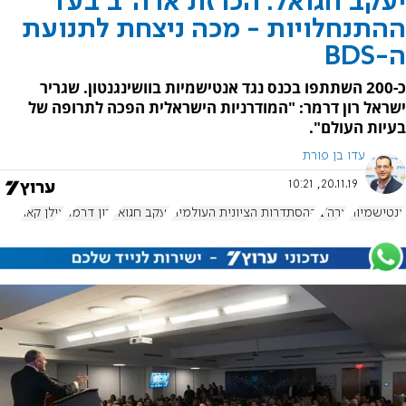
יעקב חגואל: הכרזת ארה"ב בעד
ההתנחלויות - מכה ניצחת לתנועת
ה-BDS
כ-200 השתתפו בכנס נגד אנטישמיות בוושינגנטון. שגריר
ישראל רון דרמר: "המודרניות הישראלית הפכה לתרופה של
בעיות העולם".
עדו בן פורת
20.11.19, 10:21
אנטישמיות
ארה"ב
ההסתדרות הציונית העולמית
יעקב חגואל
רון דרמר
אילן קאר