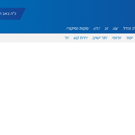
כ"ה באב תשפ"ו |
 ונדל"ן
דעות
אוכל
יהדות
הפקות וסיקורים
ספורט
פורומים
אתר ישיבה
יצירת קשר
עוד