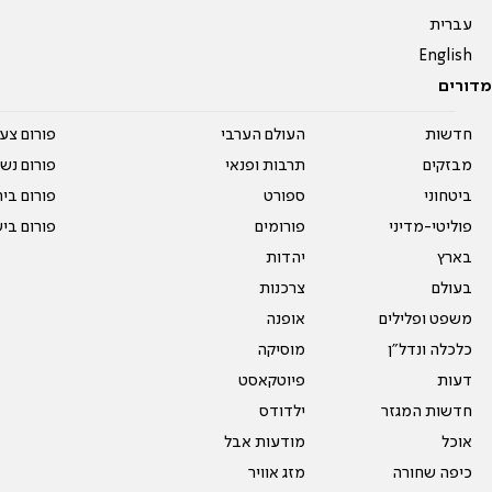
עברית
English
מדורים
חדשות
העולם הערבי
פורום צע
מבזקים
תרבות ופנאי
פורום נשו
ביטחוני
ספורט
פורום בי
פוליטי-מדיני
פורומים
פורום בי
בארץ
יהדות
בעולם
צרכנות
משפט ופלילים
אופנה
כלכלה ונדל"ן
מוסיקה
דעות
פיוטקאסט
חדשות המגזר
ילדודס
אוכל
מודעות אבל
כיפה שחורה
מזג אוויר