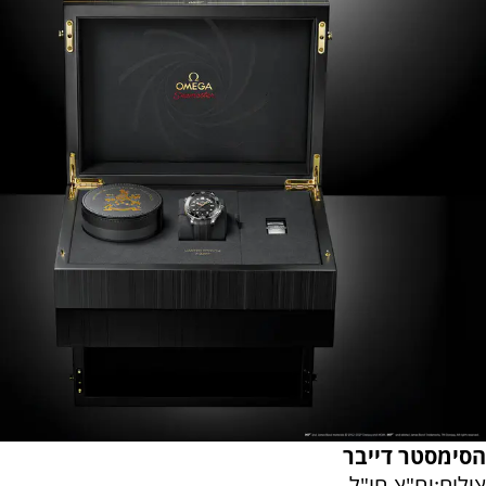
הסימסטר דייבר
צילום:יח"צ חו"ל