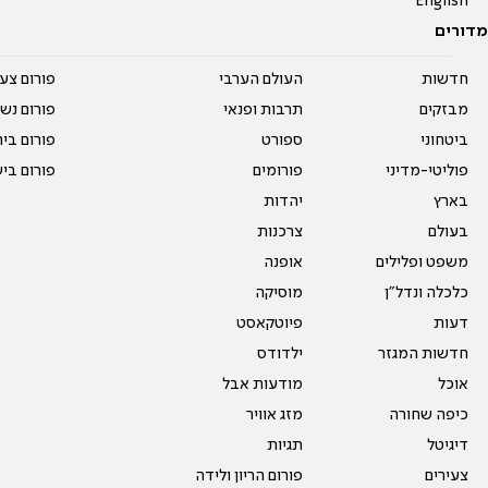
English
מדורים
חדשות
העולם הערבי
פורום צע
מבזקים
תרבות ופנאי
פורום נשו
ביטחוני
ספורט
פורום בי
פוליטי-מדיני
פורומים
פורום בי
בארץ
יהדות
בעולם
צרכנות
משפט ופלילים
אופנה
כלכלה ונדל"ן
מוסיקה
דעות
פיוטקאסט
חדשות המגזר
ילדודס
אוכל
מודעות אבל
כיפה שחורה
מזג אוויר
דיגיטל
תגיות
צעירים
פורום הריון ולידה