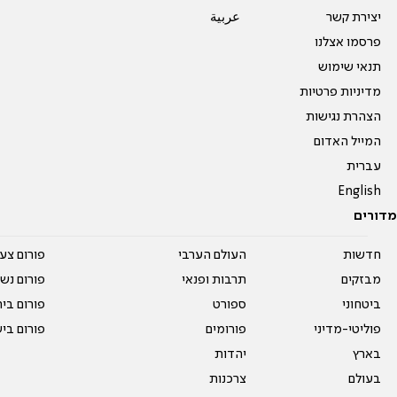
יצירת קשר
عربية
פרסמו אצלנו
תנאי שימוש
מדיניות פרטיות
הצהרת נגישות
המייל האדום
עברית
English
מדורים
חדשות
העולם הערבי
פורום צע
מבזקים
תרבות ופנאי
פורום נשו
ביטחוני
ספורט
פורום בי
פוליטי-מדיני
פורומים
פורום בי
בארץ
יהדות
בעולם
צרכנות