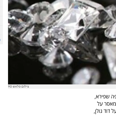
צילום:פלאש 90
פה שפירא,
מאסר בפועל, 9 חודשי מאסר על
סך 20 אלף ש"ח על דוד גולן,