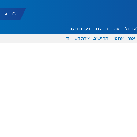
כ"ה באב תשפ"ו |
 ונדל"ן
דעות
אוכל
יהדות
הפקות וסיקורים
ספורט
פורומים
אתר ישיבה
יצירת קשר
עוד