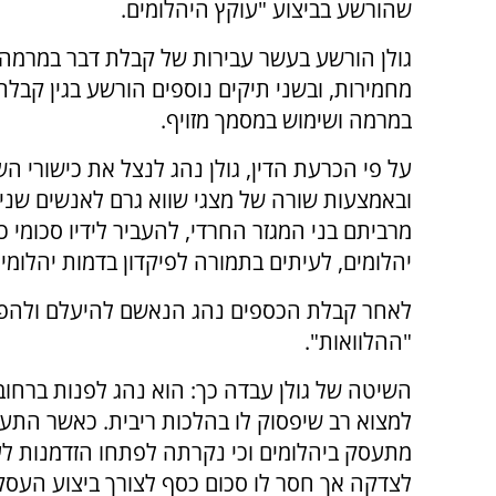
שהורשע בביצוע "עוקץ היהלומים.
גולן הורשע בעשר עבירות של קבלת דבר במרמה 
מחמירות, ובשני תיקים נוספים הורשע בגין קבלת
במרמה ושימוש במסמך מזויף.
על פי הכרעת הדין, גולן נהג לנצל את כישורי הש
ובאמצעות שורה של מצגי שווא גרם לאנשים שניק
מרביתם בני המגזר החרדי, להעביר לידיו סכומי 
יהלומים, לעיתים בתמורה לפיקדון בדמות יהלומים
לאחר קבלת הכספים נהג הנאשם להיעלם ולהפסי
"ההלוואות".
השיטה של גולן עבדה כך: הוא נהג לפנות ברחוב א
למצוא רב שיפסוק לו בהלכות ריבית. כאשר התעני
מתעסק ביהלומים וכי נקרתה לפתחו הזדמנות לע
לצדקה אך חסר לו סכום כסף לצורך ביצוע העסק