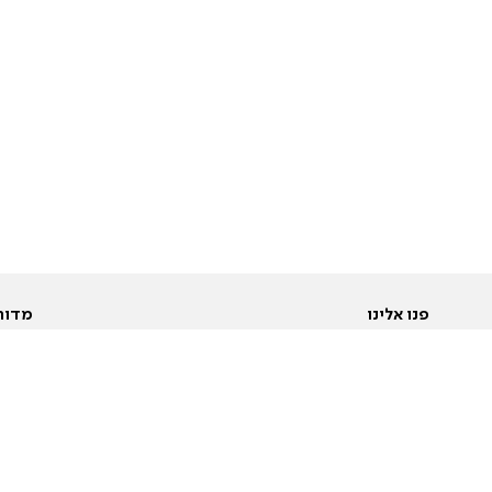
פנו אלינו
מדור
אודות
Pусский
חד
יצירת קשר
عربية
מב
פרסמו אצלנו
בי
תנאי שימוש
פו
מדיניות פרטיות
בא