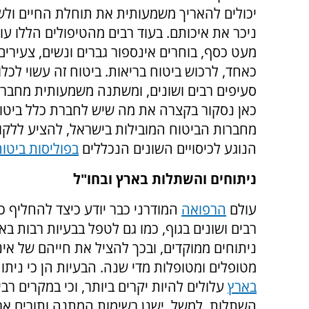
יכולים להאריך משמעותית את תוחלת החיים ולש
ניכר את איכותם. בעוד רבים מהטיפולים הללו עול
מעט כסף, בוחרים אינספור גברים ונשים, צעירים 
כאחד, לרכוש ביטוח בריאות. ביטוח זה עשוי לכלו
סעיפים רבים ושונים, ומשתנה משמעותית מחבר
כאן נסקור בקצרה את מה שיש לחברת כלל ביטו
מחברות הביטוח המובילות בישראל, להציע ללקו
הנוגע לכיסויים השונים הנכללים
בפוליסות ביטו
ניתוחים והשתלות בארץ ובחו"ל
עולם
הרפואה
המודרני כבר יודע כיצד להחליף כל
רבים ושונים בגוף, כמו גם לטפל בבעיות רבות ב
ניתוחים ממוקדים, ובכך להציל את חייהם של אינ
מטופלים ומטופלות מדי שנה. הבעיות הן כי ניתוח
בארץ
עלולים להיות יקרים ביותר, וכי במקרים רבי
השתלות, למשל, ישנן רשימות המתנה ותורים ארו