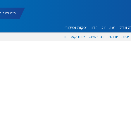
כ"ה באב תשפ"ו |
 ונדל"ן
דעות
אוכל
יהדות
הפקות וסיקורים
ספורט
פורומים
אתר ישיבה
יצירת קשר
עוד