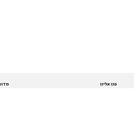
פנו אלינו
מדור
אודות
Pусский
חד
יצירת קשר
عربية
מב
פרסמו אצלנו
בי
תנאי שימוש
פו
מדיניות פרטיות
בא