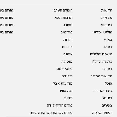
חדשות
העולם הערבי
פורום צע
מבזקים
תרבות ופנאי
פורום נשו
ביטחוני
ספורט
פורום בי
פוליטי-מדיני
פורומים
פורום בי
בארץ
יהדות
בעולם
צרכנות
משפט ופלילים
אופנה
כלכלה ונדל"ן
מוסיקה
דעות
פיוטקאסט
חדשות המגזר
ילדודס
אוכל
מודעות אבל
כיפה שחורה
מזג אוויר
דיגיטל
תגיות
צעירים
פורום הריון ולידה
רפואה שלמה
פורום לקראת נישואין וזוגיות