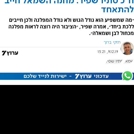
ח״כ סתיו שפיר: מחנה השמאל חייב
להתאחד
״מה שמשפיע הוא גודל הגוש ולא גודל המפלגה ולכן חייבים
ללכת ביחד״, אמרה שפיר, ״הציבור היה רוצה לראות מפלגה
מכחול לבן ושמאלה״.
חזקי ברוך
9.12.19, 15:21
שמאל
סתיו שפיר