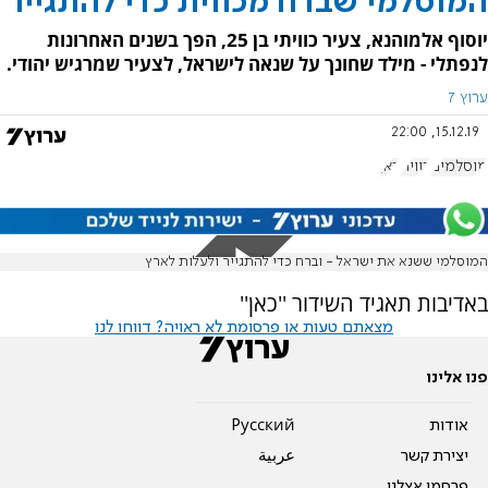
המוסלמי שברח מכווית כדי להתגייר
יוסוף אלמוהנא, צעיר כוויתי בן 25, הפך בשנים האחרונות
לנפתלי - מילד שחונך על שנאה לישראל, לצעיר שמרגיש יהודי.
ערוץ 7
15.12.19, 22:00
מוסלמים
כווית
כאן
המוסלמי ששנא את ישראל - וברח כדי להתגייר ולעלות לארץ
באדיבות תאגיד השידור ''כאן''
מצאתם טעות או פרסומת לא ראויה? דווחו לנו
פנו אלינו
אודות
Pусский
יצירת קשר
عربية
פרסמו אצלנו