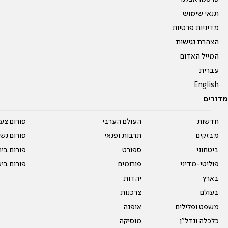
תנאי שימוש
מדיניות פרטיות
הצהרת נגישות
המייל האדום
עברית
English
מדורים
חדשות
העולם הערבי
פורום צע
מבזקים
תרבות ופנאי
פורום נשו
ביטחוני
ספורט
פורום בי
פוליטי-מדיני
פורומים
פורום בי
בארץ
יהדות
בעולם
צרכנות
משפט ופלילים
אופנה
כלכלה ונדל"ן
מוסיקה