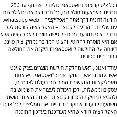
בכל צ'ט קבוצתי בוואטסאפ יכולים להשתתף עד 256
חברים. באמצעות חולשה זו, כל חבר בקבוצה יכול לשלוח
הודעה זדונית דרך אתר האפליקציה – whatsapp web.
עם שליחת ההודעה לקבוצה – האפליקציה קורסת לכל
חברי הצ'ט ונמנעת מהם כל גישה חוזרת לאפליקציה אלא
אם היא מוסרת לחלוטין והצ'ט המדובר נמחק. צ'ק פוינט
דיווחה על החולשה לוואטסאפ וזו תיקנה את החולשה
בתוך ימים ספורים.
עודד ואנונו, ראש מחלקת חולשת מוצרים בצ'ק פוינט
אשר עמד בראש המחקר אמר: "ואסטאפ היא אחת
מאפליקציות התקשורת המובילות בעולם לצרכנים,
עסקים וממשלות, ולכן היכולת לעצור את השימוש בה
ולהביא למחיקת הזכרון בקבוצות השיחה היא תחמושת
משמעותית עבור שחקנים זדוניים. אנו ממליצים לכל צרכני
האפליקציה לוודא שהיא מעודכנת בעדכון התוכנה