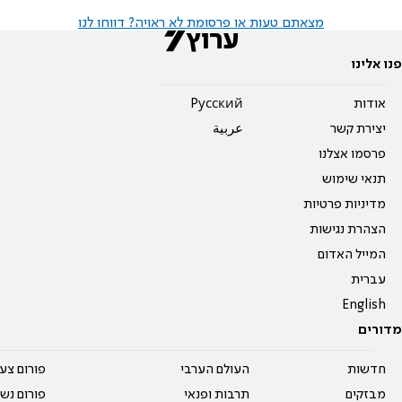
מצאתם טעות או פרסומת לא ראויה? דווחו לנו
פנו אלינו
אודות
Pусский
יצירת קשר
عربية
פרסמו אצלנו
תנאי שימוש
מדיניות פרטיות
הצהרת נגישות
המייל האדום
עברית
English
מדורים
חדשות
העולם הערבי
פורום צע
מבזקים
תרבות ופנאי
פורום נשו