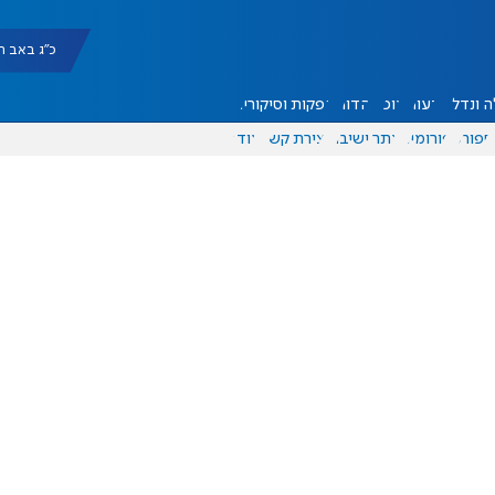
כ"ג באב תשפ"ו |
 ונדל"ן
דעות
אוכל
יהדות
הפקות וסיקורים
ספורט
פורומים
אתר ישיבה
יצירת קשר
עוד