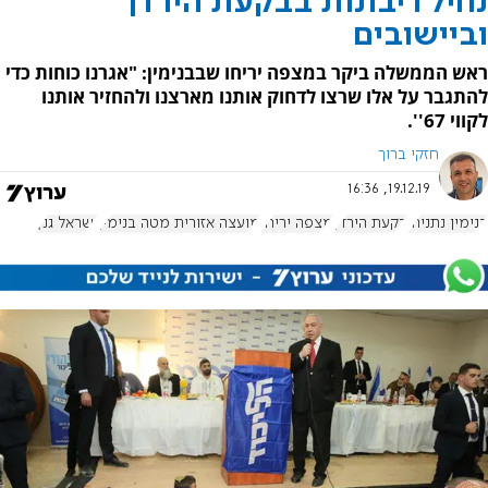
נחיל ריבונות בבקעת הירדן
וביישובים
ראש הממשלה ביקר במצפה יריחו שבבנימין: "אגרנו כוחות כדי
להתגבר על אלו שרצו לדחוק אותנו מארצנו ולהחזיר אותנו
לקווי 67''.
חזקי ברוך
19.12.19, 16:36
בנימין נתניהו
בקעת הירדן
מצפה יריחו
מועצה אזורית מטה בנימין
ישראל גנץ