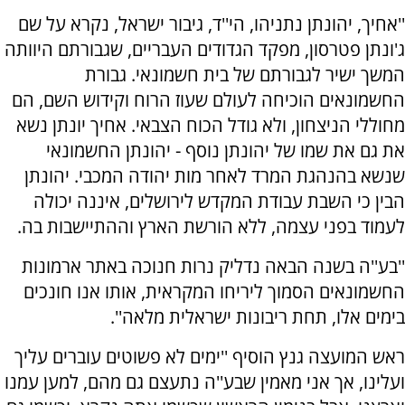
''אחיך, יהונתן נתניהו, הי''ד, גיבור ישראל, נקרא על שם
ג'ונתן פטרסון, מפקד הגדודים העבריים, שגבורתם היוותה
המשך ישיר לגבורתם של בית חשמונאי. גבורת
החשמונאים הוכיחה לעולם שעוז הרוח וקידוש השם, הם
מחוללי הניצחון, ולא גודל הכוח הצבאי. אחיך יונתן נשא
את גם את שמו של יהונתן נוסף - יהונתן החשמונאי
שנשא בהנהגת המרד לאחר מות יהודה המכבי. יהונתן
הבין כי השבת עבודת המקדש לירושלים, איננה יכולה
לעמוד בפני עצמה, ללא הורשת הארץ וההתיישבות בה.
''בע''ה בשנה הבאה נדליק נרות חנוכה באתר ארמונות
החשמונאים הסמוך ליריחו המקראית, אותו אנו חונכים
בימים אלו, תחת ריבונות ישראלית מלאה''.
ראש המועצה גנץ הוסיף ''ימים לא פשוטים עוברים עליך
ועלינו, אך אני מאמין שבע''ה נתעצם גם מהם, למען עמנו