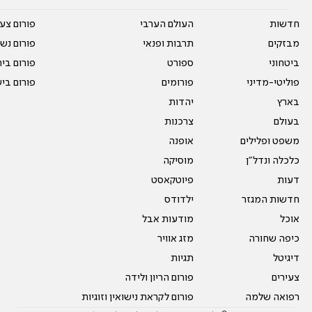
חדשות
העולם הערבי
פורום צע
מבזקים
תרבות ופנאי
פורום נשו
ביטחוני
ספורט
פורום בי
פוליטי-מדיני
פורומים
פורום בי
בארץ
יהדות
בעולם
צרכנות
משפט ופלילים
אופנה
כלכלה ונדל"ן
מוסיקה
דעות
פיוטקאסט
חדשות המגזר
ילדודס
אוכל
מודעות אבל
כיפה שחורה
מזג אוויר
דיגיטל
תגיות
צעירים
פורום הריון ולידה
רפואה שלמה
פורום לקראת נישואין וזוגיות