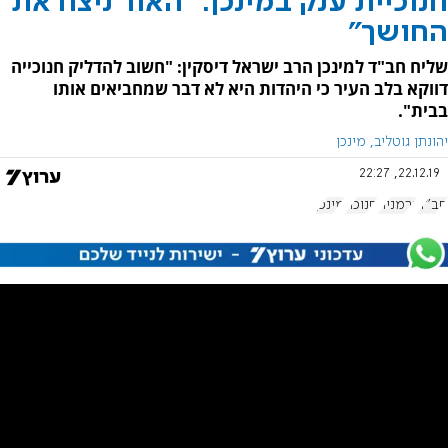
חנוכיית ענק במינכן: "האור ניצח את
החושך"
שליח חב"ד למינכן הרב ישראל דיסקין: "חשוב להדליק חנוכייה
דווקא בלב העיר כי היהדות היא לא דבר שמחביאים אותו
בבית".
יהונתן גוטליב, מינכן
22.12.19, 22:27
חב"ד
גרמניה
חנוכה
מינכן