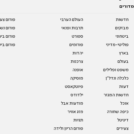
מדורים
חדשות
העולם הערבי
פורום צע
מבזקים
תרבות ופנאי
פורום נשו
ביטחוני
ספורט
פורום בי
פוליטי-מדיני
פורומים
פורום בי
בארץ
יהדות
בעולם
צרכנות
משפט ופלילים
אופנה
כלכלה ונדל"ן
מוסיקה
דעות
פיוטקאסט
חדשות המגזר
ילדודס
אוכל
מודעות אבל
כיפה שחורה
מזג אוויר
דיגיטל
תגיות
צעירים
פורום הריון ולידה