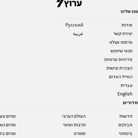
פנו אלינו
אודות
Pусский
יצירת קשר
عربية
פרסמו אצלנו
תנאי שימוש
מדיניות פרטיות
הצהרת נגישות
המייל האדום
עברית
English
מדורים
חדשות
העולם הערבי
פורום צע
מבזקים
תרבות ופנאי
פורום נשו
ביטחוני
ספורט
פורום בי