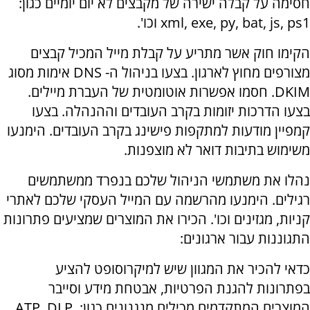
חסימה על קבלה ישירה של מקבצים לא יום יומיים כגון:
xml, exe, py, bat, js, ps1 וכו'.
הקימו חוק אשר מתריע על קבלת מייל המכיל קבצים
מצורפים מחוץ לארגון. בצעו בניהול ה- DNS אימות מסוג
DKIM. חסמו אפשרות אוטומטית של העברת מיילים.
בצעו הדרכות יזומות בקרב העובדים וההנהלה. בצעו
קמפיין מודעות למתקפות פישינג בקרב העובדים. הימנעו
משימוש בתיבות דואר לא מוצפנות.
נהלו את משתמשי הניהול שלכם בנפרד ממשתמשים
רגילים. הימנעו מהרשמה עם המייל העסקי שלכם לאתרי
קניות, מגזינים וכו'. הכירו את המוצרים שמציעים פתרונות
התגוננות עבור ארגונים:
כדאי להכיר את המגוון שיש למיקרוסופט להציע
בפתרונות להגנת הפרטיות, אבטחת מידע וסייבר
המוצרים המתקדמים מכילים מנגנונים כגון: ATP, DLP,