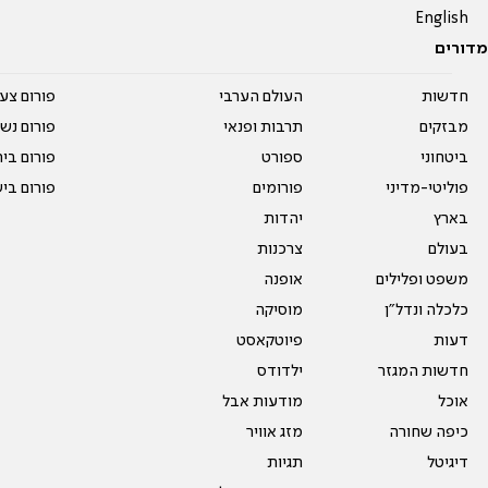
English
מדורים
חדשות
העולם הערבי
פורום צע
מבזקים
תרבות ופנאי
פורום נשו
ביטחוני
ספורט
פורום בי
פוליטי-מדיני
פורומים
פורום בי
בארץ
יהדות
בעולם
צרכנות
משפט ופלילים
אופנה
כלכלה ונדל"ן
מוסיקה
דעות
פיוטקאסט
חדשות המגזר
ילדודס
אוכל
מודעות אבל
כיפה שחורה
מזג אוויר
דיגיטל
תגיות