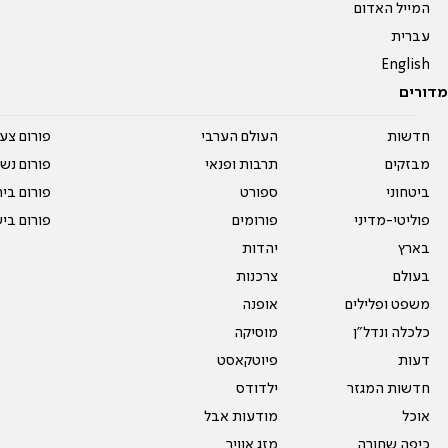
המייל האדום
עברית
English
מדורים
חדשות
העולם הערבי
פורום צע
מבזקים
תרבות ופנאי
פורום נשו
ביטחוני
ספורט
פורום בי
פוליטי-מדיני
פורומים
פורום בי
בארץ
יהדות
בעולם
צרכנות
משפט ופלילים
אופנה
כלכלה ונדל"ן
מוסיקה
דעות
פיוטקאסט
חדשות המגזר
ילדודס
אוכל
מודעות אבל
כיפה שחורה
מזג אוויר