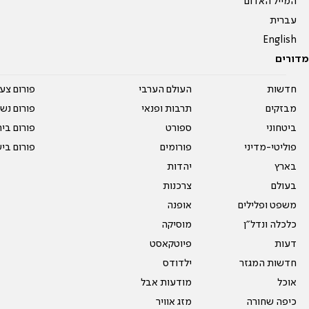
המייל האדום
עברית
English
מדורים
חדשות
העולם הערבי
פורום צע
מבזקים
תרבות ופנאי
פורום נשו
ביטחוני
ספורט
פורום בי
פוליטי-מדיני
פורומים
פורום בי
בארץ
יהדות
בעולם
צרכנות
משפט ופלילים
אופנה
כלכלה ונדל"ן
מוסיקה
דעות
פיוטקאסט
חדשות המגזר
ילדודס
אוכל
מודעות אבל
כיפה שחורה
מזג אוויר