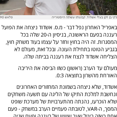
ג'קי בן זקן בעלי אשדוד. קבוצתו עשתה היסטוריה
פלאש 90
באפריל האחרון נפל דבר - מ.ס. אשדוד ניצחה את הפועל
רעננה בפעם הראשונה, בניסיון ה-20 שלה בכל
המסגרות. זה היה בחוץ וחזר על עצמו בעוד משחק חוץ,
בגביע הטוטו בתחילת העונה. ובכל זאת, מעולם לא
הצליחה אשדוד לנצח את רעננה בביתה שלה.
מעולם עד הערב (ראשון) כשזו הביסה את היריבה
האורחת מהשרון בתוצאה 0:3.
אשדוד, שלא ניצחה בשמונת המחזורים האחרונים
ונחשבת למלכת התיקו של הליגה עם תשעה משחקים
שלא הוכרעו, נהנתה מהתערבויות של מערכת שופט
המסך, ה-VAR, לטובתה פעמיים הערב במשחק - פעם
אחת כשזה ביטל שער שיוויון של רעננה ופעם שניה