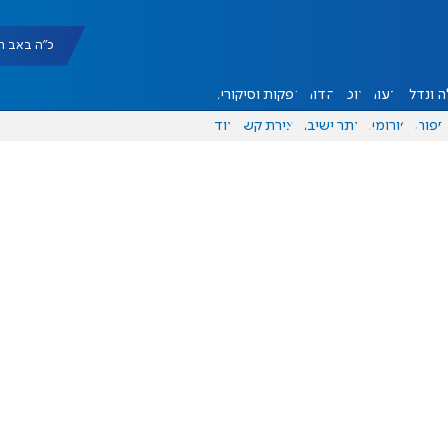
כ"ה באב תשפ"ו |
 ונדל"ן
דעות
אוכל
יהדות
הפקות וסיקורים
ספורט
פורומים
אתר ישיבה
יצירת קשר
עוד