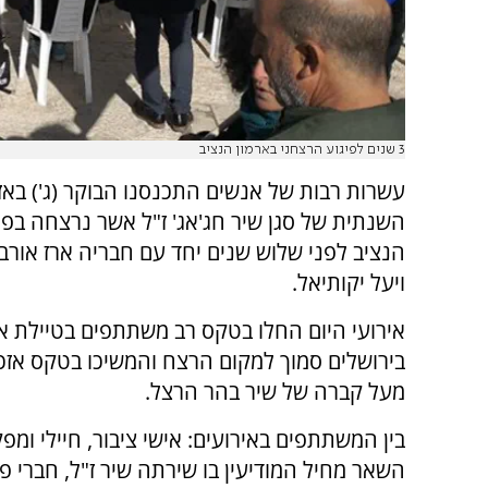
3 שנים לפיגוע הרצחני בארמון הנציב
עשרות רבות של אנשים התכנסנו הבוקר (ג') באז
השנתית של סגן שיר חג'אג' ז"ל אשר נרצחה בפיג
הנציב לפני שלוש שנים יחד עם חבריה ארז אורבך
ויעל יקותיאל.
אירועי היום החלו בטקס רב משתתפים בטיילת אר
בירושלים סמוך למקום הרצח והמשיכו בטקס אזכ
מעל קברה של שיר בהר הרצל.
בין המשתתפים באירועים: אישי ציבור, חיילי ומפק
השאר מחיל המודיעין בו שירתה שיר ז"ל, חברי פו