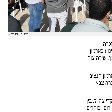
צילום: אם תרצו
כרה
וע בארמון
, שירה צור
מון הנציב
רה צבאי
די צה"ל, בין
רום "בוחרים