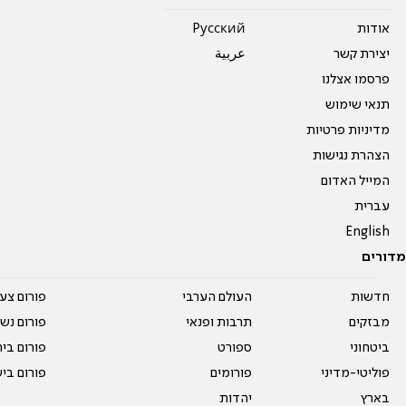
אודות
Pусский
יצירת קשר
عربية
פרסמו אצלנו
תנאי שימוש
מדיניות פרטיות
הצהרת נגישות
המייל האדום
עברית
English
מדורים
חדשות
העולם הערבי
פורום צע
מבזקים
תרבות ופנאי
פורום נשו
ביטחוני
ספורט
פורום בי
פוליטי-מדיני
פורומים
פורום בי
בארץ
יהדות