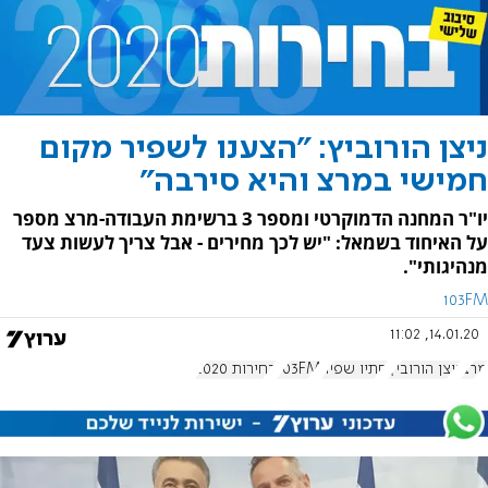
ניצן הורוביץ: "הצענו לשפיר מקום
חמישי במרצ והיא סירבה"
יו"ר המחנה הדמוקרטי ומספר 3 ברשימת העבודה-מרצ מספר
על האיחוד בשמאל: "יש לכך מחירים - אבל צריך לעשות צעד
מנהיגותי".
103FM
14.01.20, 11:02
מרצ
ניצן הורוביץ
סתיו שפיר
103FM
בחירות 2020