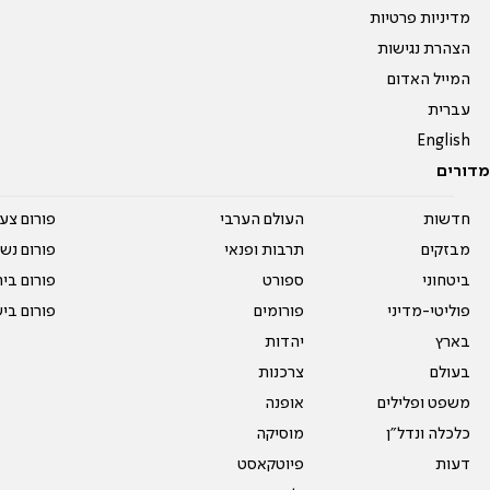
מדיניות פרטיות
הצהרת נגישות
המייל האדום
עברית
English
מדורים
חדשות
העולם הערבי
פורום צע
מבזקים
תרבות ופנאי
פורום נשו
ביטחוני
ספורט
פורום בי
פוליטי-מדיני
פורומים
פורום בי
בארץ
יהדות
בעולם
צרכנות
משפט ופלילים
אופנה
כלכלה ונדל"ן
מוסיקה
דעות
פיוטקאסט