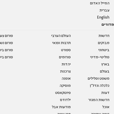
המייל האדום
עברית
English
מדורים
חדשות
העולם הערבי
פורום צע
מבזקים
תרבות ופנאי
פורום נשו
ביטחוני
ספורט
פורום בי
פוליטי-מדיני
פורומים
פורום בי
בארץ
יהדות
בעולם
צרכנות
משפט ופלילים
אופנה
כלכלה ונדל"ן
מוסיקה
דעות
פיוטקאסט
חדשות המגזר
ילדודס
אוכל
מודעות אבל