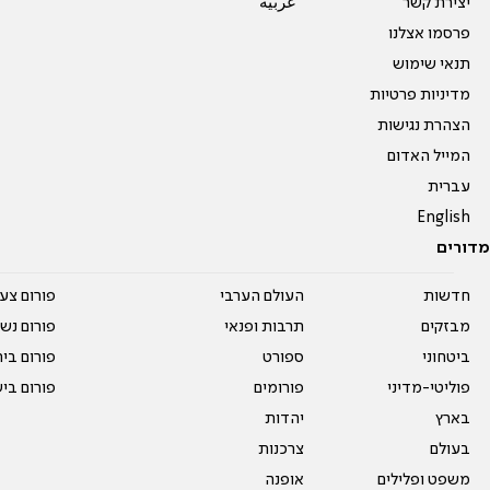
יצירת קשר
عربية
פרסמו אצלנו
תנאי שימוש
מדיניות פרטיות
הצהרת נגישות
המייל האדום
עברית
English
מדורים
חדשות
העולם הערבי
פורום צע
מבזקים
תרבות ופנאי
פורום נשו
ביטחוני
ספורט
פורום בי
פוליטי-מדיני
פורומים
פורום בי
בארץ
יהדות
בעולם
צרכנות
משפט ופלילים
אופנה