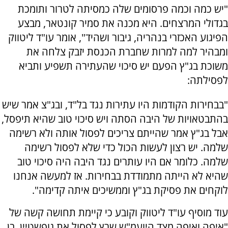
"יש כמה וכמה פרסומים שלה כמסיתה לטרור ותומכת
בגדולי המרצחים. היא מכנה את סמיר קונטאר, מבצע
הפיגוע האכזרי בנהריה, גיבור ושהיד", אומר עו"ד ליטווק
ומבהיר למה למרות שחברת הכנסת יזבק צלחה את
משוכת בג"ץ הפעם יש סיכוי שהעתירה תשפיע ותביא
לפסילתה:
"בבחירות הקודמות היו עתירות נגד בל"ד, ובג"צ אמר שיש
בהתבטאויות של היבה הסתה ויש סיכוי טוב שהיא תיפסל,
אבל בג"ץ אמר שהייתם צריכים לפסול אותה ולא רשימה
שלמה. יש רצון לעשות הכול כדי שלא לפסול רשימה
שלמה. כלומר אם היו עותרים נגד היבה היה סיכוי טוב
שהיא לא הייתה מתמודדת בבחירות. אז למעשה אנחנו
לוקחים את פסיקת בג"ץ וממשיכים איתה קדימה".
עוד מוסיף עו"ד ליטווק וקובע כי קיימת תחושה קשה של
"איפה ואיפה מצד היועמ"ש שרץ לפסול את גופשטיין, בן