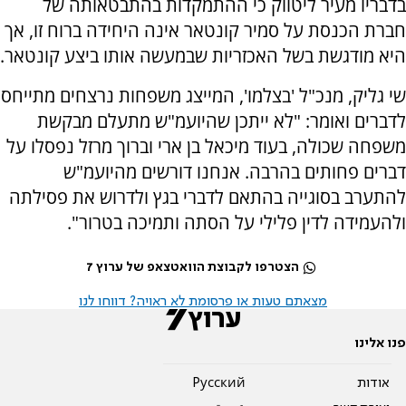
בדבריו מעיר ליטווק כי ההתמקדות בהתבטאותה של
חברת הכנסת על סמיר קונטאר אינה היחידה ברוח זו, אך
היא מודגשת בשל האכזריות שבמעשה אותו ביצע קונטאר.
שי גליק, מנכ"ל 'בצלמו', המייצג משפחות נרצחים מתייחס
לדברים ואומר: "לא ייתכן שהיועמ"ש מתעלם מבקשת
משפחה שכולה, בעוד מיכאל בן ארי וברוך מרזל נפסלו על
דברים פחותים בהרבה. אנחנו דורשים מהיועמ"ש
להתערב בסוגייה בהתאם לדברי בגץ ולדרוש את פסילתה
ולהעמידה לדין פלילי על הסתה ותמיכה בטרור".
הצטרפו לקבוצת הוואטצאפ של ערוץ 7
מצאתם טעות או פרסומת לא ראויה? דווחו לנו
פנו אלינו
אודות
Pусский