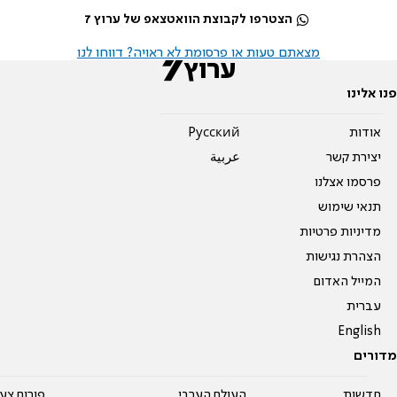
הצטרפו לקבוצת הוואטצאפ של ערוץ 7
מצאתם טעות או פרסומת לא ראויה? דווחו לנו
פנו אלינו
אודות
Pусский
יצירת קשר
عربية
פרסמו אצלנו
תנאי שימוש
מדיניות פרטיות
הצהרת נגישות
המייל האדום
עברית
English
מדורים
חדשות
העולם הערבי
פורום צע