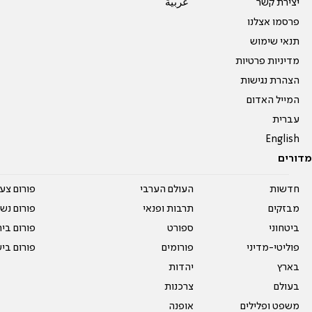
יצירת קשר
عربية
פרסמו אצלנו
תנאי שימוש
מדיניות פרטיות
הצהרת נגישות
המייל האדום
עברית
English
מדורים
חדשות
העולם הערבי
פורום צע
מבזקים
תרבות ופנאי
פורום נשו
ביטחוני
ספורט
פורום בי
פוליטי-מדיני
פורומים
פורום בי
בארץ
יהדות
בעולם
צרכנות
משפט ופלילים
אופנה