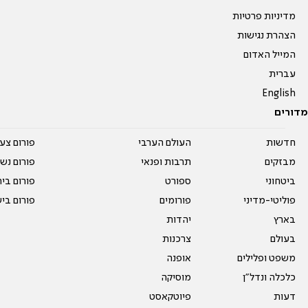
מדיניות פרטיות
הצהרת נגישות
המייל האדום
עברית
English
מדורים
חדשות
העולם הערבי
פורום צע
מבזקים
תרבות ופנאי
פורום נשו
ביטחוני
ספורט
פורום בי
פוליטי-מדיני
פורומים
פורום בי
בארץ
יהדות
בעולם
צרכנות
משפט ופלילים
אופנה
כלכלה ונדל"ן
מוסיקה
דעות
פיוטקאסט