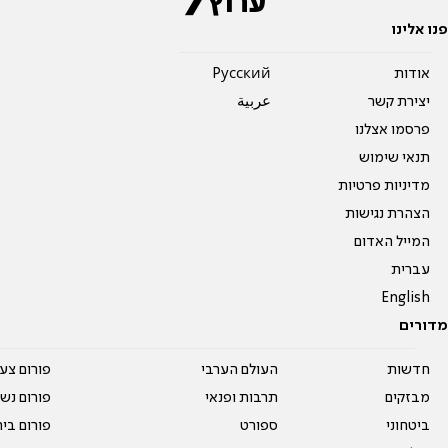
פנו אלינו
אודות
Pусский
יצירת קשר
عربية
פרסמו אצלנו
תנאי שימוש
מדיניות פרטיות
הצהרת נגישות
המייל האדום
עברית
English
מדורים
חדשות
העולם הערבי
פורום צע
מבזקים
תרבות ופנאי
פורום נשו
ביטחוני
ספורט
פורום בי