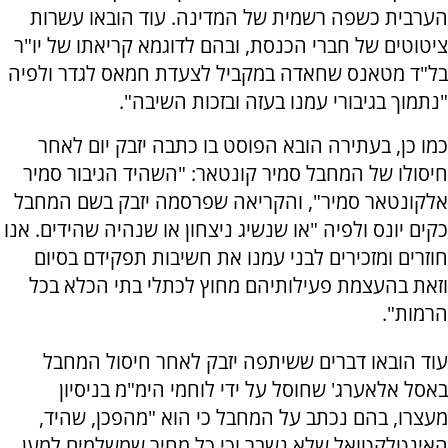
הערבית כשפה רשמית של המדינה. עוד הובאו עשרות
ציטוטים של חברי הכנסת, ובהם לדוגמא קריאתו של יו"ר
בל"ד מטאנס שחאדה במקביל לצעדת חמאס לגדר ולפיה
"נתמוך בגיבורי עמנו בעזה ובזכות השיבה".
כמו כן, בעתירה הובא הפוסט בו כתבה יזבק יום לאחר
חיסולו של המחבל סמיר קונטאר: "השהיד הגיבור סמיר
אלקונטאר סמיר", והקריאה שפרסמה יזבק בשם המחבל
כקים יונס ולפיה "או שנשיג ניצחון או שנהיה שהידים. אנו
חוזרים ומזכירים לבני עמנו את חשיבות תפקידם בסיום
וזאת בהעצמת פעילותיהם מחוץ לכתלי בתי הכלא בכל
הרמות".
עוד הובאו דברים ששיתפה יזבק לאחר חיסול המחבל
באסל אלאערג' שחוסל על ידי לוחמי הימ"מ בניסיון
מעצרו, בהם נכתב על המחבל כי הוא "מהפכן, שהיד,
האינטלקטואל שלא נשבר וכי כל מחיר שמשלמים למען