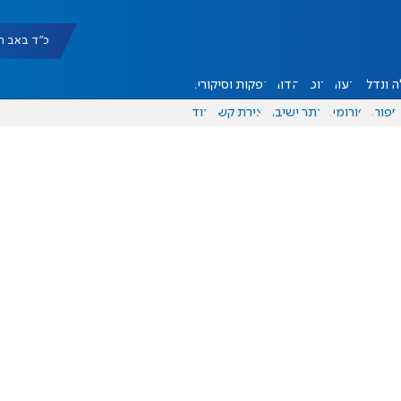
כ"ד באב תשפ"ו |
 ונדל"ן
דעות
אוכל
יהדות
הפקות וסיקורים
ספורט
פורומים
אתר ישיבה
יצירת קשר
עוד