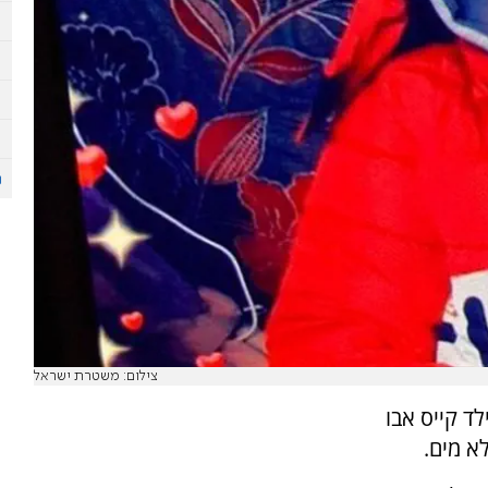
צילום: משטרת ישראל
ד קייס אבו
א מים.