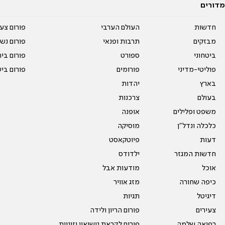
מדורים
חדשות
העולם הערבי
פורום צע
מבזקים
תרבות ופנאי
פורום נשו
ביטחוני
ספורט
פורום בי
פוליטי-מדיני
פורומים
פורום בי
בארץ
יהדות
בעולם
צרכנות
משפט ופלילים
אופנה
כלכלה ונדל"ן
מוסיקה
דעות
פיוטקאסט
חדשות המגזר
ילדודס
אוכל
מודעות אבל
כיפה שחורה
מזג אוויר
דיגיטל
תגיות
צעירים
פורום הריון ולידה
רפואה שלמה
פורום לקראת נישואין וזוגיות