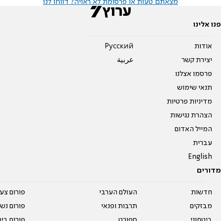
מצאתם טעות או פרסומת לא ראויה? דווחו לנו
פנו אלינו
אודות
Pусский
יצירת קשר
عربية
פרסמו אצלנו
תנאי שימוש
מדיניות פרטיות
הצהרת נגישות
המייל האדום
עברית
English
מדורים
חדשות
העולם הערבי
פורום צע
מבזקים
תרבות ופנאי
פורום נשו
ביטחוני
ספורט
פורום בי