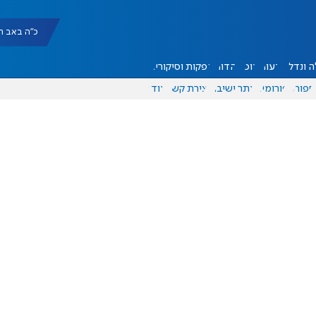
כ"ה באב תשפ"ו |
 ונדל"ן
דעות
אוכל
יהדות
הפקות וסיקורים
ספורט
פורומים
אתר ישיבה
יצירת קשר
עוד