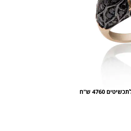
ם 4760 ש"ח