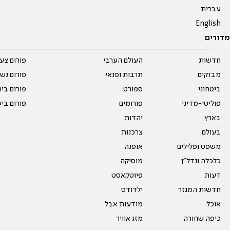
עברית
English
מדורים
חדשות
העולם הערבי
פורום צע
מבזקים
תרבות ופנאי
פורום נשו
ביטחוני
ספורט
פורום בי
פוליטי-מדיני
פורומים
פורום בי
בארץ
יהדות
בעולם
צרכנות
משפט ופלילים
אופנה
כלכלה ונדל"ן
מוסיקה
דעות
פיוטקאסט
חדשות המגזר
ילדודס
אוכל
מודעות אבל
כיפה שחורה
מזג אוויר