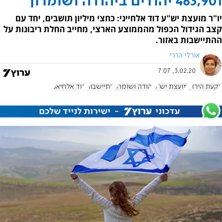
463,901 יהודים ביהודה ושומרון
יו"ר מועצת יש"ע דוד אלחייני: כחצי מיליון תושבים, יחד עם
קצב הגידול הכפול מהממוצע הארצי, מחייב החלת ריבונות על
ההתיישבות באזור.
אורלי הררי
3.02.20, 7:07
בקעת הירדן
מועצת יש"ע
יהודה ושומרון
התיישבות
דוד אלחיאני