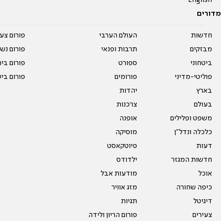
English
מדורים
חדשות
העולם הערבי
פורום צע
מבזקים
תרבות ופנאי
פורום נשו
ביטחוני
ספורט
פורום בי
פוליטי-מדיני
פורומים
פורום בי
בארץ
יהדות
בעולם
צרכנות
משפט ופלילים
אופנה
כלכלה ונדל"ן
מוסיקה
דעות
פיוטקאסט
חדשות המגזר
ילדודס
אוכל
מודעות אבל
כיפה שחורה
מזג אוויר
דיגיטל
תגיות
צעירים
פורום הריון ולידה