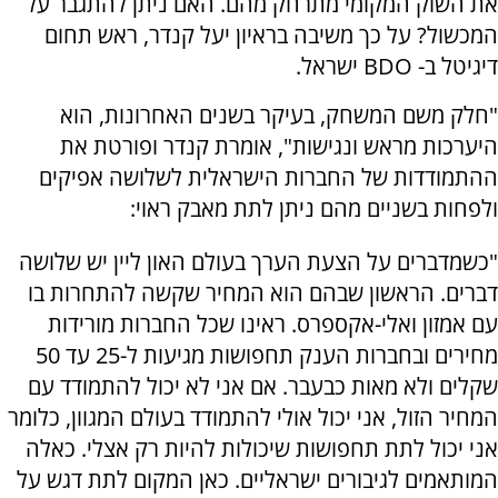
את השוק המקומי מתרחק מהם. האם ניתן להתגבר על
המכשול? על כך משיבה בראיון יעל קנדר, ראש תחום
דיגיטל ב-
BDO
ישראל.
"חלק משם המשחק, בעיקר בשנים האחרונות, הוא
היערכות מראש ונגישות", אומרת קנדר ופורטת את
ההתמודדות של החברות הישראלית לשלושה אפיקים
ולפחות בשניים מהם ניתן לתת מאבק ראוי:
"כשמדברים על הצעת הערך בעולם האון ליין יש שלושה
דברים. הראשון שבהם הוא המחיר שקשה להתחרות בו
עם אמזון ואלי-אקספרס. ראינו שכל החברות מורידות
מחירים ובחברות הענק תחפושות מגיעות ל-25 עד 50
שקלים ולא מאות כבעבר. אם אני לא יכול להתמודד עם
המחיר הזול, אני יכול אולי להתמודד בעולם המגוון, כלומר
אני יכול לתת תחפושות שיכולות להיות רק אצלי. כאלה
המותאמים לגיבורים ישראליים. כאן המקום לתת דגש על