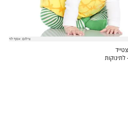
צילום: אסף לוי
צטייד
לתינוקות