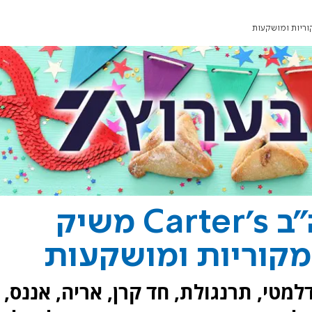
מותג הילדים מארה"ב Carter's משיק
קוריות ומושקעות
למטי, תרנגולת, חד קרן, אריה, אננס,