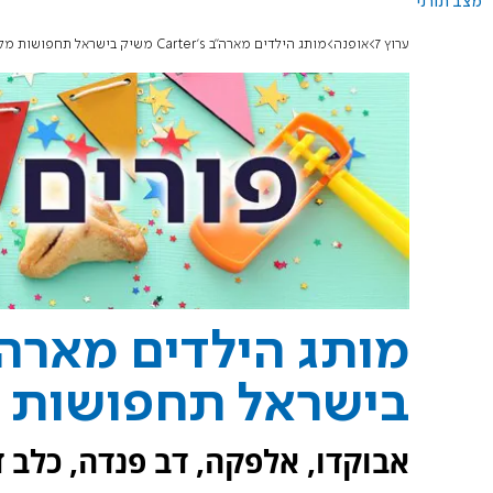
מצב תורני
ערוץ 7
אופנה
מותג הילדים מארה"ב Carter's משיק בישראל תחפושות מקוריות ומושקעות
בישראל תחפושות מ
אבוקדו, אלפקה, דב פנדה, כלב ד