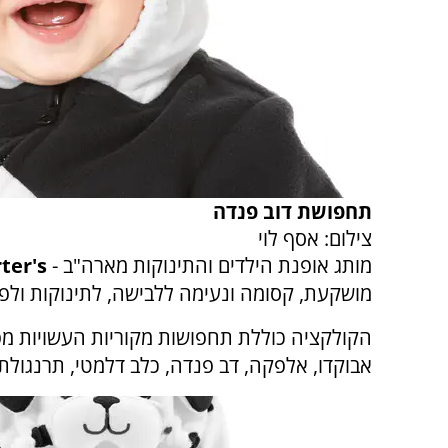
תחפושת דוב פנדה
צילום: אסף לוי
מותג אופנת הילדים והתינוקות מארה"ב -
ter's
מושקעת, קסומה ונעימה ללבישה, לתינוקות ולפעוטות (גיל 6 ח
הקולקציה כוללת תחפושות מקוריות העשויות מפלי
אבוקדו, אלפקה, דב פנדה, כלב דלמטי, תרנגולת, ח