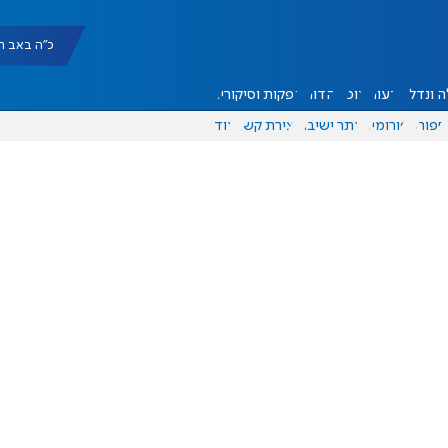
כ"ה באב תשפ"ו |
 ונדל"ן
דעות
אוכל
יהדות
הפקות וסיקורים
ספורט
פורומים
אתר ישיבה
יצירת קשר
עוד