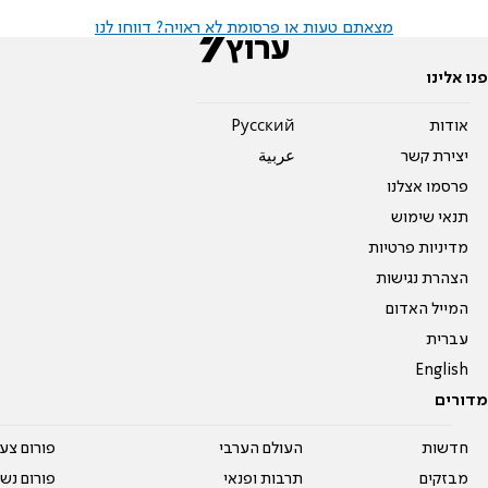
מצאתם טעות או פרסומת לא ראויה? דווחו לנו
פנו אלינו
אודות
Pусский
יצירת קשר
عربية
פרסמו אצלנו
תנאי שימוש
מדיניות פרטיות
הצהרת נגישות
המייל האדום
עברית
English
מדורים
חדשות
העולם הערבי
פורום צע
מבזקים
תרבות ופנאי
פורום נשו