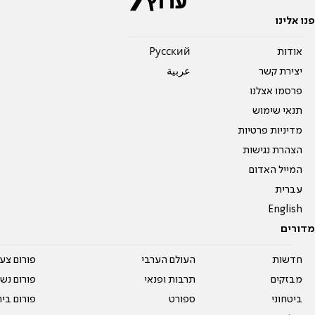
פנו אלינו
אודות
Pусский
יצירת קשר
عربية
פרסמו אצלנו
תנאי שימוש
מדיניות פרטיות
הצהרת נגישות
המייל האדום
עברית
English
מדורים
חדשות
העולם הערבי
פורום צע
מבזקים
תרבות ופנאי
פורום נשו
ביטחוני
ספורט
פורום בי