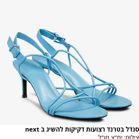
סנדל בטרנד רצועות דקיקות להשיג ב next
צילום: יח"צ חו"ל