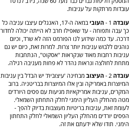
המספק חליפות גברים כבר מעל 60 שנה, נידב לנו 10
עובדות מרתקות על עניבות.
עובדה
1 -
העובי
במאה ה-17, האנגלים עיצבו עניבה כל
כך עבה ותפוחה - עד שאפילו חרב לא הייתה יכולה לחדור
דרכה. עד כמה שידוע לנו הפורמט הזה לא שרד, וכיום
נוהגים ללבוש עניבות יותר צרות. למרות זאת, כיום יש גם
עניבות רחבות מאוד שנקראות "אסקוט", הנתחבות
מתחת לחולצה ונראות נהדר לא פחות מעניבה רגילה.
עובדה
2 -
העיצוב
מבחינה 'עיצובית' יש הבדל בין עניבות
המיוצרות באמריקה ובין אלו המיוצרות בבריטניה. ברוב
המקרים, עניבות אמריקאיות מגיעות עם פסים היורדים
מטה מהחלק העליון הימני לחלק התחתון השמאלי.
לעומת זאת, עניבות בריטיות מעוצבות בדיוק להפך -
הפסים יורדים מהחלק העליון השמאלי לחלק התחתון
הימני. תודו שלא ידעתם את זה.