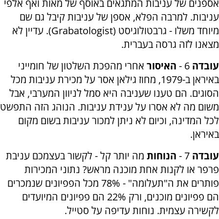
אספנים של עניבות המתגאים באוסף של מאות ואף אלפי
עניבות. למרבה הפלא, אספן של עניבות קיבל גם שם
מיוחד משלו - גרבטולוגיסט (Grabatologist). עדיין לא
מצאנו לזה גרסה בעברית.
עובדה
6 -
האיסור
אחרי מהפכת השלטון של חומייני
באיראן ב-1979, מחוז גילאן אסר על מכירת עניבות מכל
הסוגים. הם טענו שעניבה היא סמל לניוון המערבי, אבל
משום מה לא אסרו על ענידת עניבות. הנוהג הזה התפשט
לכל המדינה, וכיום לא ניתן למכור עניבות בשום מקום
באיראן.
עובדה
7 -
הנוחות
מה יותר קל - לקשור בעצמכם עניבת
פרפר או לקנות אחת מוכנה מראש? נתוני המכירות
פותרים את ה"תעלומה" - 78% מכל הפפיונים שנמכרים
הם פפיונים מוכנים, ורק 22% הם פפיונים המיועדים
לקשירה עצמית. נוחות עדיפה על סטייל.