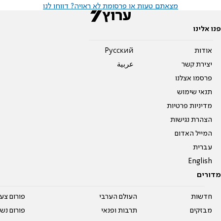
מצאתם טעות או פרסומת לא ראויה? דווחו לנו
פנו אלינו
אודות
Pусский
יצירת קשר
عربية
פרסמו אצלנו
תנאי שימוש
מדיניות פרטיות
הצהרת נגישות
המייל האדום
עברית
English
מדורים
חדשות
העולם הערבי
פורום צע
מבזקים
תרבות ופנאי
פורום נשו