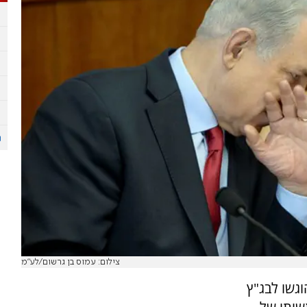
צילום: עמוס בן גרשום/לע"מ
גשו לבג"ץ