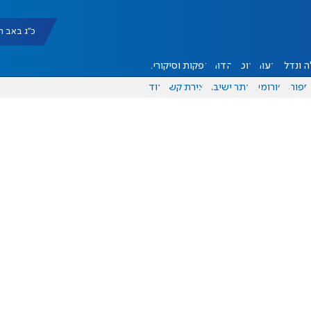
כ"ג באב תשפ"ו |
 ונדל"ן
דעות
אוכל
יהדות
הפקות וסיקורים
ספורט
פורומים
אתר ישיבה
יצירת קשר
עוד