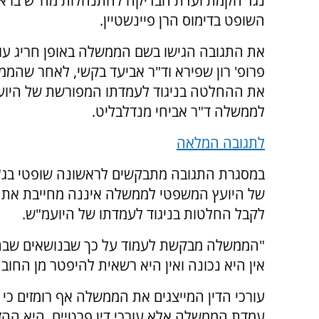
נגד הקמת ועדת הבדיקה להתנהלות מח"ש ברא
השופט בדימוס הרן פיינשטיין.
את התגובה הגישו בשם הממשלה באופן חריג עור
פרופ' רון שפירא וד"ר אביעד בקשי, לאחר שהמ
את ההחלטה בניגוד לעמדתו המפורשת של היו
לממשלה ד"ר אביחי מנדלבליט.
לתגובה המלאה
במסגרת התגובה מתבקשים לראשונה שופטי בג"ץ 
של היועץ המשפטי לממשלה איננה מחייבת את 
לקבל החלטות בניגוד לעמדתו של היועמ"ש.
"הממשלה מבקשת לעמוד על כך שבנושאים שבהם
אין היא נכונה ואין היא רשאית להיפטר מן החו
עורכי הדין המייצגים את הממשלה אף רומזים כי י
עמדת הממשלה אלא עורכי דין פרטיים, היא ההז