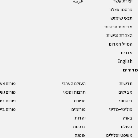
יצירת קשר
عربية
פרסמו אצלנו
תנאי שימוש
מדיניות פרטיות
הצהרת נגישות
המייל האדום
עברית
English
מדורים
חדשות
העולם הערבי
פורום צע
מבזקים
תרבות ופנאי
פורום נשו
ביטחוני
ספורט
פורום בי
פוליטי-מדיני
פורומים
פורום בי
בארץ
יהדות
בעולם
צרכנות
משפט ופלילים
אופנה