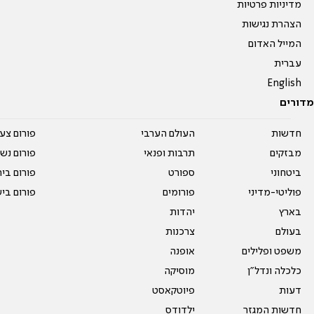
מדיניות פרטיות
הצהרת נגישות
המייל האדום
עברית
English
מדורים
חדשות
העולם הערבי
פורום צע
מבזקים
תרבות ופנאי
פורום נשו
ביטחוני
ספורט
פורום בי
פוליטי-מדיני
פורומים
פורום בי
בארץ
יהדות
בעולם
צרכנות
משפט ופלילים
אופנה
כלכלה ונדל"ן
מוסיקה
דעות
פיוטקאסט
חדשות המגזר
ילדודס