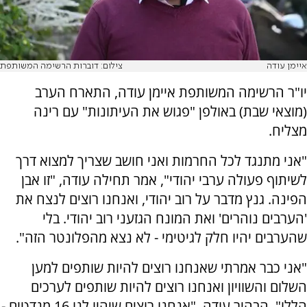
איימן עודה
צילום: דוברות הרשימה המשותפת
יו"ר הרשימה המשותפת איימן עודה, התארח הערב
(מוצאי שבת) באולפן "פגוש את העיתונות" עם רינה
מצליח.
"אני מתנגד לכל החרמות ואני חושב שצריך למצוא דרך
לשיתוף פעולה ערבי יהודי", אמר תחילה עודה, "זו אבן
הפינה. גנץ מדבר על רוב יהודי, ואנחנו רוצים לנצח את
'הערבים נוהרים' ואת המונח הגזעני רוב יהודי. בלי
שהערבים יהיו חלק לגיטימי - לא נצא מהפלונטר הזה".
"אני כבר אמרתי שאנחנו רוצים להיות שותפים למען
השלום והשוויון ואנחנו רוצים להיות שותפים לערכים
הללו", הבהיר עודה, "אנחנו רוצים שיהיו לנו 16 מנדטים -