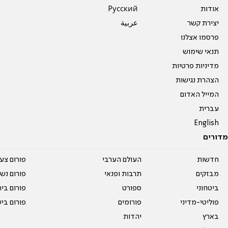
אודות
Pусский
יצירת קשר
عربية
פרסמו אצלנו
תנאי שימוש
מדיניות פרטיות
הצהרת נגישות
המייל האדום
עברית
English
מדורים
חדשות
העולם הערבי
פורום צע
מבזקים
תרבות ופנאי
פורום נשו
ביטחוני
ספורט
פורום בי
פוליטי-מדיני
פורומים
פורום בי
בארץ
יהדות