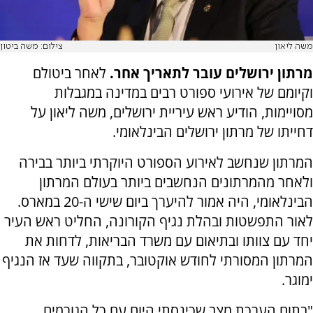
משה ליאון
צילום: משה ביטון
מרתון ירושלים עובר לתאריך אחר.
לאחר ביטולם
וקיומם של אירועי ספורט רבים במדינה במגבלות
מסויימות, הודיע ראש עיריית ירושלים, משה ליאון על
דחייתו של מרתון ירושלים הבינלאומי.
המרתון שנחשב לאירוע הספורט היוקרתי ביותר בבירה
ולאחר מהמרתונים הנחשבים ביותר בעולם המרתון
הבינלאומי, היה אמור להיערך ביום שישי ה-20 במארס.
לאור התפשטות ובהלת נגיף הקורונה, החליט ראש העיר
יחד עם צוותו ובתיאום עם משרד הבריאות, לדחות את
המרתון המסורתי לחודש אוקטובר, בתקווה שעד אז הנגיף
ימוגר.
"בתום הערכת מצב שכינסתי היום עם כל הגורמים