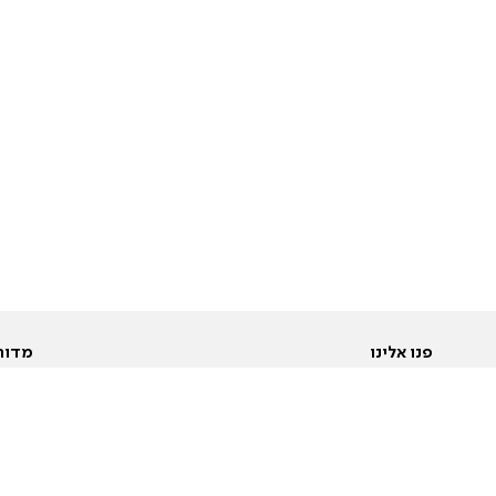
פנו אלינו
מדור
אודות
Pусский
חד
יצירת קשר
عربية
מב
פרסמו אצלנו
בי
תנאי שימוש
פו