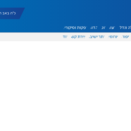
כ"ה באב תשפ"ו |
 ונדל"ן
דעות
אוכל
יהדות
הפקות וסיקורים
ספורט
פורומים
אתר ישיבה
יצירת קשר
עוד