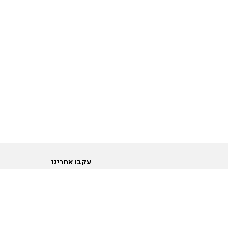
עקבו אחרינו
ות
טוויטר
ם הריון ולידה
פייסבוק
ום לקראת נישואין וזוגיות
אינסטגרם
ום צעירים מעל עשרים
יוטיוב