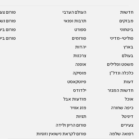
חדשות
העולם הערבי
פורום צע
מבזקים
תרבות ופנאי
פורום נשו
ביטחוני
ספורט
פורום בי
פוליטי-מדיני
פורומים
פורום בי
בארץ
יהדות
בעולם
צרכנות
משפט ופלילים
אופנה
כלכלה ונדל"ן
מוסיקה
דעות
פיוטקאסט
חדשות המגזר
ילדודס
אוכל
מודעות אבל
כיפה שחורה
מזג אוויר
דיגיטל
תגיות
צעירים
פורום הריון ולידה
רפואה שלמה
פורום לקראת נישואין וזוגיות