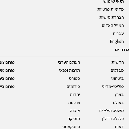
תנאי שימוש
מדיניות פרטיות
הצהרת נגישות
המייל האדום
עברית
English
מדורים
חדשות
העולם הערבי
פורום צע
מבזקים
תרבות ופנאי
פורום נשו
ביטחוני
ספורט
פורום בי
פוליטי-מדיני
פורומים
פורום בי
בארץ
יהדות
בעולם
צרכנות
משפט ופלילים
אופנה
כלכלה ונדל"ן
מוסיקה
דעות
פיוטקאסט