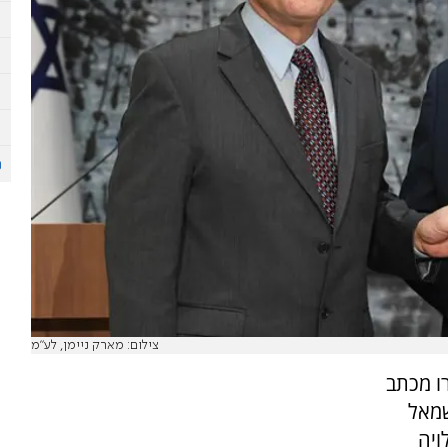
צילום: מארק ניימן, לע"מ
רו מכתב
שמאל
ויה