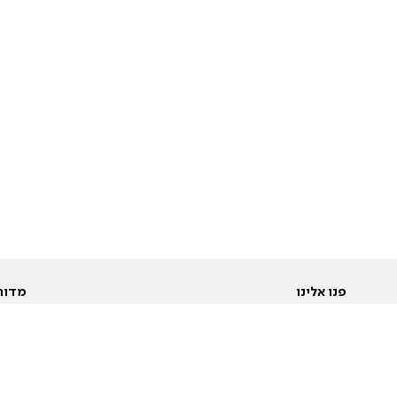
פנו אלינו
מדור
אודות
Pусский
חד
יצירת קשר
عربية
מב
פרסמו אצלנו
בי