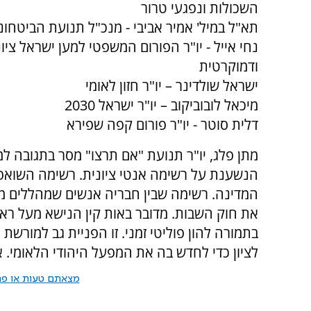
השכולות ונפגעי טרור
תא"ל במיל' אמיר אביבי - מנכ"ל תנועת הביטחונ
נחי אייל - יו"ר הפורום המשפטי למען ישראל ציונ
ודמוקרטית
ישראל שולדינר – יו"ר חזון לאומי
מיכאל לובוביקוב – יו"ר ישראל 2030
דלית סוטר - יו"ר פורום קפה שפירא
מתן פלג, יו"ר תנועת "אם תרצו" מסר בתגובה 
הנשענת על רשימה אנטי ציונית. רשימה השואפ
המדינה. רשימה שבין חבריה אנשים שמהללים מח
את חוק השבות. מדובר באות קין הנישא מעל ר
בתמורה להון פוליטי זמני. זו הפניית גב למורשת
לציון כדי לחדש בה את המפעל היהודי הלאומי. א
מצאתם טעות או פרס