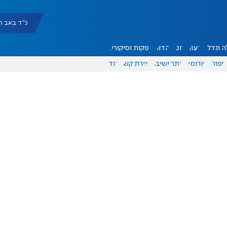
כ"ד באב תשפ"ו |
 ונדל"ן
דעות
אוכל
יהדות
הפקות וסיקורים
ספורט
פורומים
אתר ישיבה
יצירת קשר
עוד