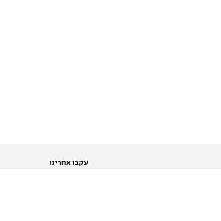
עקבו אחרינו
ות
טוויטר
ם הריון ולידה
פייסבוק
ום לקראת נישואין וזוגיות
אינסטגרם