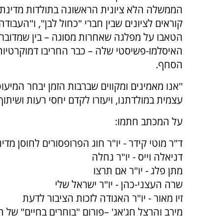
הממשלה הלא ציונית הראשונה בתולדות מדינת 
קוראים לציונים שבין חברי "כחול לבן", ו"העבו
הטאבו על מפלגה שאחרות מסוגה – בין שמדובר 
האיסלמו-פשיסטי שלה – כבר החריבו דמוקרטיות
הסחף.
''אנו מאמינים ומקווים שברבות הזמן יבחר המיעו
עצמית במולדתנו, ויעזרו לקדם יחסי רעות ושיתוף 
על המכתב חתמו:
ד"ר מוטי קידר - יו"ר חוג הפרופסורים לחוסן מדינ
דניאלה וייס - יו"ר נחלה
מתן פלג - יו"ר אם תרצו
שרה העצני-כהן - יו"ר ישראל שלי
זיו מאור - יו"ר האגודה לזכות הציבור לדעת
מירב והרצל חג'אג' –פורום "בוחרים בחיים" של