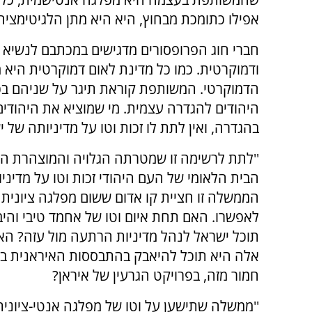
אפילו כתומכת מבחוץ, היא היא מתן הלגיטימציה ל
חברי חוג הפרופסורים מדגישים במכתבם לנשיא ול
ודמוקרטית. כמו כל מדינת לאום דמוקרטית היא 
הדמוקרטי. המשותפת קוראת תיגר על שניהם ב
היהודים להגדרה עצמית. מי שמוציא את היהודי
בהגדרה, ואין לתת לו זכות וטו על מדיניותה של י
''לתת לרשימה זו שמטרתה הגלויה והמוצהרת ה
הבית הלאומי של העם היהודי זכות וטו על מדיני
הממשלה זו חציית קו אדום ששום מפלגה ציונית
לאפשרו. האם תחת איום וטו של אחמד טיבי והיבא
תוכל ישראל לנהל מדיניות הרתעה מול עזה? הא
אלה היא תוכל להיאבק בהתבססות האיראנית בסו
חמור מזה, בפרויקט הגרעין של איראן?
''ממשלה שתישען על וטו של מפלגה אנטי-ציונית