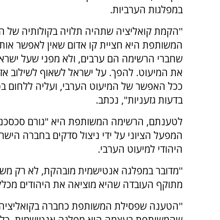
במפלגות הערביות.
''הקמת קואליציה שתהיה תלויה בקולותיה של 
המשותפת היא חציית קו אדום שאין לאפשר אותו
שחברי הרשימה הם ערבים, ולא מפני שעל ישרא
את המיעוט. להפך. על ישראל לשאוף לשילוב אז
ככל האפשר של המיעוט הערבי, ועליה ללחום בכ
בדעות גזעניות", נכתב.
לטענתם, הרשימה המשותפת היא "גורם סכסכני 
המפעל הציוני על ידי ניצול סדקים בחברה הישר
היהודי למיעוט הערבי.
''מדובר במפלגה אנטישמית מובהקת, לא רק משום
מתוקף העובדה שהיא מוציאה את היהודים מכלל
''הטענה שפסילת המשותפת כחברה בקואליציה ה
שהמשותפת בעצמה היא מפלגה אנטישמית, כלומר