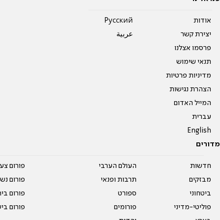
אודות
Pусский
יצירת קשר
عربية
פרסמו אצלנו
תנאי שימוש
מדיניות פרטיות
הצהרת נגישות
המייל האדום
עברית
English
מדורים
חדשות
העולם הערבי
פורום צע
מבזקים
תרבות ופנאי
פורום נשו
ביטחוני
ספורט
פורום בי
פוליטי-מדיני
פורומים
פורום בי