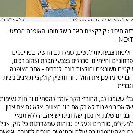
סרפן ג'ינס מהקולקציה החדשה של NEXT
צילום: יח"צ חו"ל
לזה חיכינו: קולקציית האביב של מותג האופנה הבריטי
NEXT
חליפות צבעוניות לנשים, שמלות בוהו שיק בפרינטים
פרחוניים וחייתיים, סנדלים בצבעי תכלת וצהוב רכים,
ז'קטים משובצים וחולצות רוגבי לגברים - אתר האופנה
הבריטי
מרענן את המלתחה ומשיק קולקציית אביב נשית
וגברית
בלי ששמנו לב, החורף הקר עומד להסתיים ורוחות נעימות
של אביב משנות לא רק את מזג האוויר, אלא גם את ארון
הבגדים שלנו. אז נכון, שלרובינו יש אהבה ללא תנאי
למעילים, סוודרים ונעליים גבוהות שמשדרגות כל לוק, אבל
גם כשהטמפרטורה עולה והמגפיים חוזרים למגירה, אפשר