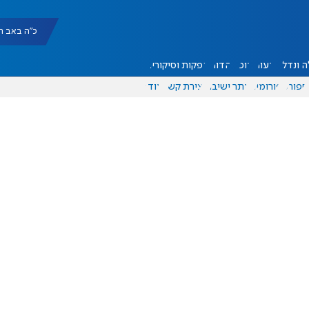
כ"ה באב תשפ"ו |
 ונדל"ן
דעות
אוכל
יהדות
הפקות וסיקורים
ספורט
פורומים
אתר ישיבה
יצירת קשר
עוד