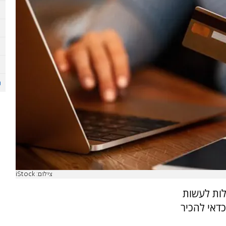
צילום: iStock
לות לעשות
דאי להכיר