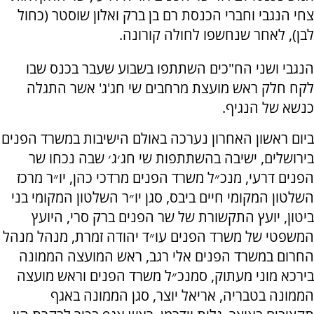
צחי הנגבי וחברי הכנסת רם בן ברק ואלון שוסטר (כחול
לבן), לאחר שנחשפו לחולה קורונה.
הנגבי ושני הח"כים השתתפו בשבוע שעבר בכנס שבו
לקח חלק ראש מועצת מרחבים שי חג'ג' אשר התגלה
כנשא של הנגיף.
ביום ראשון האחרון נערכה באולם הישיבות במשרד הפנים
בירושלים, ישיבה בהשתתפות שי חג׳ג׳ שבה נכחו שר
הפנים דרעי, מנכ״ל משרד הפנים מרדכי כהן, יו״ר מרכז
השלטון המקומי חיים ביבס, סגן יו״ר השלטון המקומי בני
ביטון, יועץ התקשורת של שר הפנים ברק סרי, היועץ
המשפטי של משרד הפנים עו״ד יהודה זמרת, מנהל מנהל
החרום במשרד הפנים אלי רגב, ראש המועצה הממונה
בירכא מוני מעתוק, סמנכ״ל משרד הפנים וראש מועצה
הממונה בטבריה, אריאל יוצר, סגן הממונה באגף