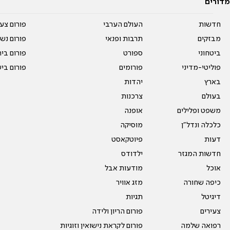
מדורים
חדשות
העולם הערבי
פורום צע
מבזקים
תרבות ופנאי
פורום נשו
ביטחוני
ספורט
פורום בי
פוליטי-מדיני
פורומים
פורום בי
בארץ
יהדות
בעולם
צרכנות
משפט ופלילים
אופנה
כלכלה ונדל"ן
מוסיקה
דעות
פיוטקאסט
חדשות המגזר
ילדודס
אוכל
מודעות אבל
כיפה שחורה
מזג אוויר
דיגיטל
תגיות
צעירים
פורום הריון ולידה
רפואה שלמה
פורום לקראת נישואין וזוגיות